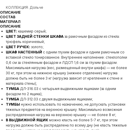
КОЛЛЕКЦИЯ: Дольче
ОПИСАНИЕ
СОСТАВ
МАТЕРИАЛ
ОПИСАНИЕ
ЦВЕТ:
кашемир серый;
ЦВЕТ ЗАДНЕЙ СТЕНКИ ШКАФА
за рамочным фасадом из стекла:
трюфель коричневый;
ЦВЕТ РУЧЕК:
золото;
ШКАФ НАСТЕННЫЙ
с одним глухим фасадом и одним рамочным со
вставкой стекло тонированное. Внутреннее наполнение: стеклополки
0,6 см за стеклянным фасадом и ЛДСП 1,6 см за глухим фасадом.
Максимальная нагрузка (вес, размещенный внутри шкафа) — не более
30 кг, при этом на нижнюю крышку (нижнее отделение) нагрузка
должна быть не более 3 кг (нагрузка зависит от крепления к стене и
материала стены);
ТУМБА
ДЛ-316.03 с четырьмя выдвижными ящиками (за одним
фасадом по 2 ящика);
ТУМБА
ДЛ-312.03 с двумя выдвижными ящиками;
ТУМБЫ
нужно использовать по назначению, не допускать установки
тяжелых предметов на верхнюю крышку. Максимально возможная
распределенная нагрузка на верхнюю крышку — не более 8 кг;
В ВЫДВИЖНОЙ ЯЩИК
можно класть не более 5-7 кг, при этом
нагрузка должна быть распределена по всему дну (не класть тяжелые