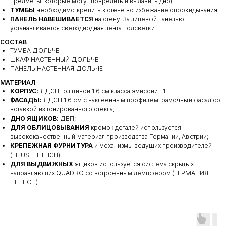
предметы, которые могут повредить и выдавить дно);
ТУМБЫ
необходимо крепить к стене во избежание опрокидывания;
ПАНЕЛЬ НАВЕШИВАЕТСЯ
на стену. За лицевой панелью
устанавливается светодиодная лента подсветки.
СОСТАВ
ТУМБА ДОЛЬЧЕ
ШКАФ НАСТЕННЫЙ ДОЛЬЧЕ
ПАНЕЛЬ НАСТЕННАЯ ДОЛЬЧЕ
МАТЕРИАЛ
КОРПУС:
ЛДСП толщиной 1,6 см класса эмиссии Е1;
ФАСАДЫ:
ЛДСП 1,6 см с наклеенным профилем, рамочный фасад со
вставкой из тонированного стекла;
ДНО ЯЩИКОВ:
ДВП;
ДЛЯ ОБЛИЦОВЫВАНИЯ
кромок деталей используется
высококачественный материал производства Германии, Австрии;
КРЕПЕЖНАЯ ФУРНИТУРА
и механизмы ведущих производителей
(TITUS, HETTIСH);
ДЛЯ ВЫДВИЖНЫХ
ящиков используется система скрытых
направляющих QUADRO со встроенным демпфером (ГЕРМАНИЯ,
HETTICH).