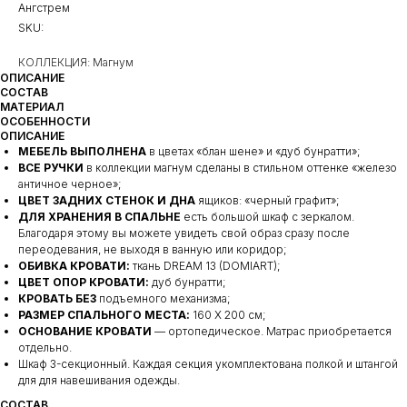
Ангстрем
SKU:
КОЛЛЕКЦИЯ: Магнум
ОПИСАНИЕ
СОСТАВ
МАТЕРИАЛ
ОСОБЕННОСТИ
ОПИСАНИЕ
МЕБЕЛЬ ВЫПОЛНЕНА
в цветах «блан шене» и «дуб бунратти»;
ВСЕ РУЧКИ
в коллекции магнум сделаны в стильном оттенке «железо
античное черное»;
ЦВЕТ ЗАДНИХ СТЕНОК И ДНА
ящиков: «черный графит»;
ДЛЯ ХРАНЕНИЯ В СПАЛЬНЕ
есть большой шкаф с зеркалом.
Благодаря этому вы можете увидеть свой образ сразу после
переодевания, не выходя в ванную или коридор;
ОБИВКА КРОВАТИ:
ткань DREAM 13 (DOMIART);
ЦВЕТ ОПОР КРОВАТИ:
дуб бунратти;
КРОВАТЬ БЕЗ
подъемного механизма;
РАЗМЕР СПАЛЬНОГО МЕСТА:
160 Х 200 см;
ОСНОВАНИЕ КРОВАТИ
— ортопедическое. Матрас приобретается
отдельно.
Шкаф 3-секционный. Каждая секция укомплектована полкой и штангой
для для навешивания одежды.
СОСТАВ