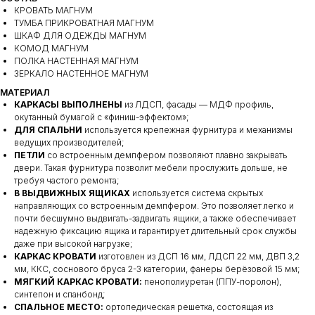
КРОВАТЬ МАГНУМ
ТУМБА ПРИКРОВАТНАЯ МАГНУМ
ШКАФ ДЛЯ ОДЕЖДЫ МАГНУМ
КОМОД МАГНУМ
ПОЛКА НАСТЕННАЯ МАГНУМ
ЗЕРКАЛО НАСТЕННОЕ МАГНУМ
МАТЕРИАЛ
КАРКАСЫ ВЫПОЛНЕНЫ
из ЛДСП, фасады — МДФ профиль,
окутанный бумагой с «финиш-эффектом»;
ДЛЯ СПАЛЬНИ
используется крепежная фурнитура и механизмы
ведущих производителей;
ПЕТЛИ
со встроенным демпфером позволяют плавно закрывать
двери. Такая фурнитура позволит мебели прослужить дольше, не
требуя частого ремонта;
В ВЫДВИЖНЫХ ЯЩИКАХ
используется система скрытых
направляющих со встроенным демпфером. Это позволяет легко и
почти бесшумно выдвигать-задвигать ящики, а также обеспечивает
надежную фиксацию ящика и гарантирует длительный срок службы
даже при высокой нагрузке;
КАРКАС КРОВАТИ
изготовлен из ДСП 16 мм, ЛДСП 22 мм, ДВП 3,2
мм, ККС, соснового бруса 2-3 категории, фанеры берёзовой 15 мм;
МЯГКИЙ КАРКАС КРОВАТИ:
пенополиуретан (ППУ-поролон),
синтепон и спанбонд;
СПАЛЬНОЕ МЕСТО:
ортопедическая решетка, состоящая из